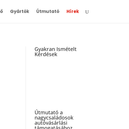
ső
Gyártók
Útmutató
Hírek
Gyakran Ismételt
Kérdések
Útmutató a
nagycsaládosok
autóvásárlási
támogatásához