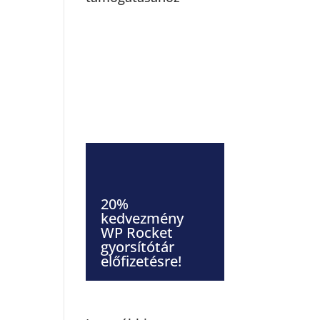
20%
kedvezmény
WP Rocket
gyorsítótár
előfizetésre!