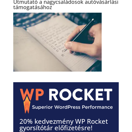
Útmutató a nagycsaládosok autóvásárlási
támogatásához
20% kedvezmény WP Rocket
gyorsítótár előfizetésre!