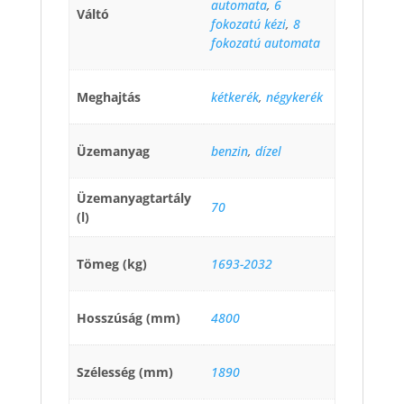
automata
,
6
Váltó
fokozatú kézi
,
8
fokozatú automata
Meghajtás
kétkerék
,
négykerék
Üzemanyag
benzin
,
dízel
Üzemanyagtartály
70
(l)
Tömeg (kg)
1693-2032
Hosszúság (mm)
4800
Szélesség (mm)
1890