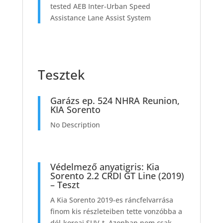
tested AEB Inter-Urban Speed
Assistance Lane Assist System
Tesztek
Garázs ep. 524 NHRA Reunion,
KIA Sorento
No Description
Védelmező anyatigris: Kia
Sorento 2.2 CRDI GT Line (2019)
– Teszt
A Kia Sorento 2019-es ráncfelvarrása
finom kis részleteiben tette vonzóbba a
dél-koreai SUV-t. Azonban nem csak