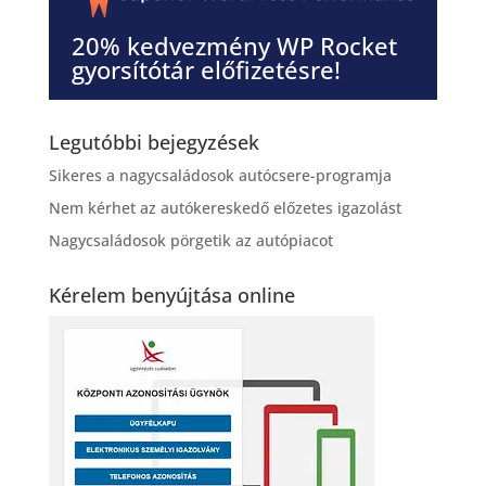
20% kedvezmény WP Rocket
gyorsítótár előfizetésre!
Legutóbbi bejegyzések
Sikeres a nagycsaládosok autócsere-programja
Nem kérhet az autókereskedő előzetes igazolást
Nagycsaládosok pörgetik az autópiacot
Kérelem benyújtása online