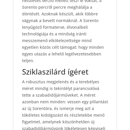
hétüléses verzió mellett teszi le voksát, a
Sorento percről percre meghálálja a
döntését. Azoknak készült, akik többre
vágynak a bevett normáknál. A Sorento
lenyűgöző formaterve, élvonalbeli
technológiája és a minőség iránti
messzemenő elkötelezettsége mind
egyetlen közös célt támogat: hogy minden
egyes utazás a lehető legélvezetesebben
teljen.
Sziklaszilárd ígéret
A robusztus megjelenés és a terebélyes
méret mindig is tekintélyt parancsolóvá
tette a szabadidőjárműveket. A méret
azonban nem minden: vessen egy pillantást
az új Sorentóra, és ismerje meg azt a
tökéletes kidolgozást és részletekbe menő
figyelmet, amelynek köszönhetően új
szabadidőjárművünk tökéletesen képviseli