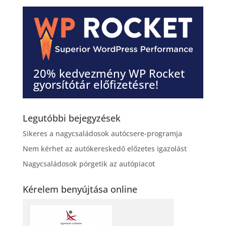
20% kedvezmény WP Rocket
gyorsítótár előfizetésre!
Legutóbbi bejegyzések
Sikeres a nagycsaládosok autócsere-programja
Nem kérhet az autókereskedő előzetes igazolást
Nagycsaládosok pörgetik az autópiacot
Kérelem benyújtása online